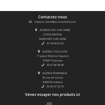
Contactez-nous
relation.client@accessolutions.fr
AGENCE IVRY-SUR-SEINE
23 RUE RASPAIL
94200 IVRY-SUR-SEINE
01 43 44 02 02
AGENCE TOULOUSE
11 place Etienne Esquirol
31000 Toulouse
05 67 80 08 08
AGENCE BORDEAUX
35 rue de Cursol
33000 Bordeaux
05 64 37 53 70
Venez essayer nos produits ici