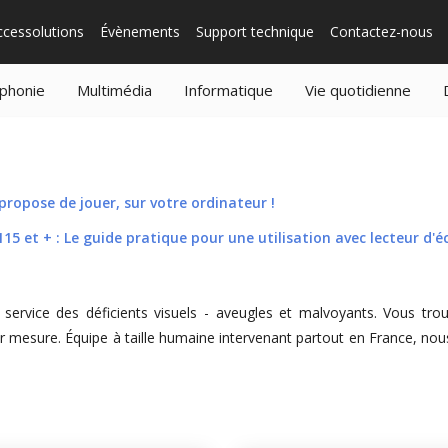
ccessolutions
Évènements
Support technique
Contactez-nous
phonie
Multimédia
Informatique
Vie quotidienne
ropose de jouer, sur votre ordinateur !
5 et + : Le guide pratique pour une utilisation avec lecteur d'é
service des déficients visuels - aveugles et malvoyants. Vous tro
 mesure. Équipe à taille humaine intervenant partout en France, nous 