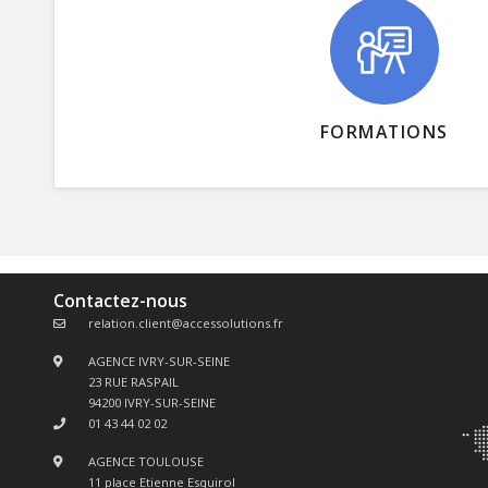
FORMATIONS
Contactez-nous
relation.client@accessolutions.fr
AGENCE IVRY-SUR-SEINE
23 RUE RASPAIL
94200 IVRY-SUR-SEINE
01 43 44 02 02
AGENCE TOULOUSE
11 place Etienne Esquirol