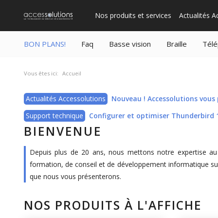
Se rendre au contenu
Nos produits et services
Actualités A
BON PLANS!
Faq
Basse vision
Braille
Télé
Vous êtes ici:
Accueil
Actualités Accessolutions
Nouveau ! Accessolutions vous p
Support technique
Configurer et optimiser Thunderbird 11
BIENVENUE
Depuis plus de 20 ans, nous mettons notre expertise au 
formation, de conseil et de développement informatique sur
que nous vous présenterons.
NOS PRODUITS À L'AFFICHE