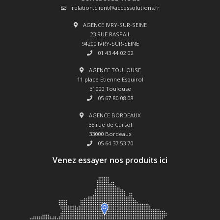
relation.client@accessolutions.fr
AGENCE IVRY-SUR-SEINE
23 RUE RASPAIL
94200 IVRY-SUR-SEINE
01 43 44 02 02
AGENCE TOULOUSE
11 place Etienne Esquirol
31000 Toulouse
05 67 80 08 08
AGENCE BORDEAUX
35 rue de Cursol
33000 Bordeaux
05 64 37 53 70
Venez essayer nos produits ici