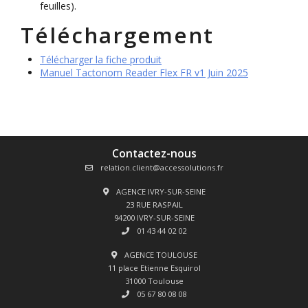
feuilles).
Téléchargement
Télécharger la fiche produit
Manuel Tactonom Reader Flex FR v1 Juin 2025
Contactez-nous
relation.client@accessolutions.fr
AGENCE IVRY-SUR-SEINE
23 RUE RASPAIL
94200 IVRY-SUR-SEINE
01 43 44 02 02
AGENCE TOULOUSE
11 place Etienne Esquirol
31000 Toulouse
05 67 80 08 08