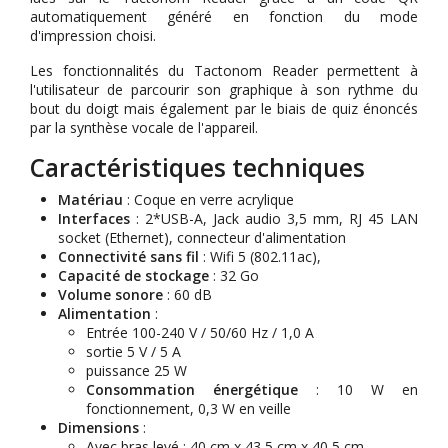
automatiquement généré en fonction du mode
d'impression choisi.
Les fonctionnalités du Tactonom Reader permettent à
l'utilisateur de parcourir son graphique à son rythme du
bout du doigt mais également par le biais de quiz énoncés
par la synthèse vocale de l'appareil.
Caractéristiques techniques
Matériau
: Coque en verre acrylique
Interfaces
: 2*USB-A, Jack audio 3,5 mm, RJ 45 LAN
socket (Ethernet), connecteur d'alimentation
Connectivité sans fil
: Wifi 5 (802.11ac),
Capacité de stockage
: 32 Go
Volume sonore
: 60 dB
Alimentation
:
Entrée 100-240 V / 50/60 Hz / 1,0 A
sortie 5 V / 5 A
puissance 25 W
Consommation énergétique
: 10 W en
fonctionnement, 0,3 W en veille
Dimensions
:
Avec bras levé : 40 cm x 43,5 cm x 40,5 cm