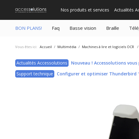
Se rendre au contenu
Nos produits et services
Actualités A
BON PLANS!
Faq
Basse vision
Braille
Télé
Vous êtes ici:
Accueil
Multimédia
Machines à lire et logiciels OCR
Actualités Accessolutions
Nouveau ! Accessolutions vous p
Support technique
Configurer et optimiser Thunderbird 11