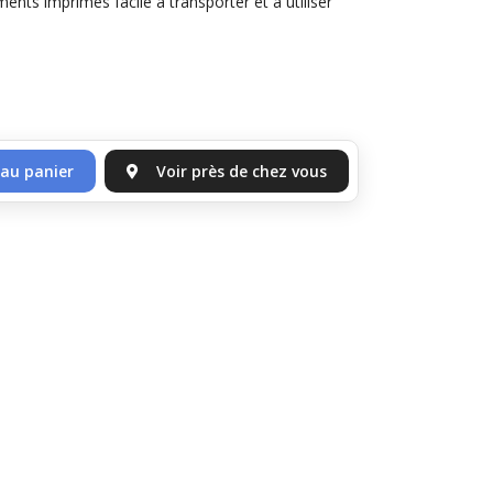
ents imprimés facile à transporter et à utiliser
 au panier
Voir près de chez vous