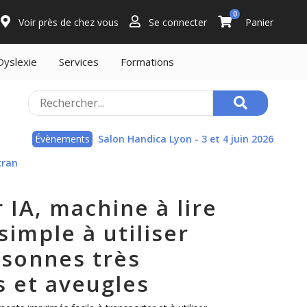
0
Voir près de chez vous
Se connecter
Panier
Dyslexie
Services
Formations
Évènements
Salon Handica Lyon - 3 et 4 juin 2026
cran
 IA, machine à lire
simple à utiliser
rsonnes très
 et aveugles