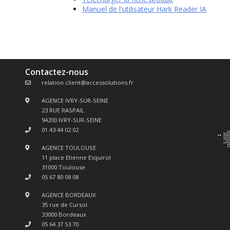
Manuel de l'utilisateur Hark Reader IA
Contactez-nous
relation.client@accessolutions.fr
AGENCE IVRY-SUR-SEINE
23 RUE RASPAIL
94200 IVRY-SUR-SEINE
01 43 44 02 02
AGENCE TOULOUSE
11 place Etienne Esquirol
31000 Toulouse
05 67 80 08 08
AGENCE BORDEAUX
35 rue de Cursol
33000 Bordeaux
05 64 37 53 70