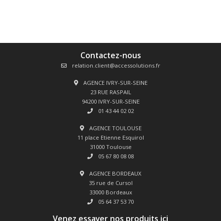
Contactez-nous
relation.client@accessolutions.fr
AGENCE IVRY-SUR-SEINE
23 RUE RASPAIL
94200 IVRY-SUR-SEINE
01 43 44 02 02
AGENCE TOULOUSE
11 place Etienne Esquirol
31000 Toulouse
05 67 80 08 08
AGENCE BORDEAUX
35 rue de Cursol
33000 Bordeaux
05 64 37 53 70
Venez essayer nos produits ici