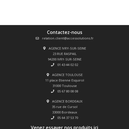
Contactez-nous
relation.client@accessolutions.fr
AGENCE IVRY-SUR-SEINE
23 RUE RASPAIL
94200 IVRY-SUR-SEINE
01 43 44 02 02
AGENCE TOULOUSE
11 place Etienne Esquirol
31000 Toulouse
05 67 80 08 08
AGENCE BORDEAUX
35 rue de Cursol
33000 Bordeaux
05 64 37 53 70
Venez essayer nos produits ici